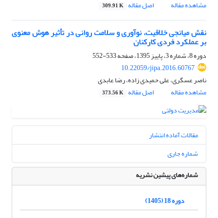
مشاهده مقاله
اصل مقاله
309.91 K
نقش میانجی خلاقیت، نوآوری و سلامت روانی در تأثیر هوش معنوی
بر عملکرد فردی کارکنان
دوره 8، شماره 3، پاییز 1395، صفحه
533-552
10.22059/jipa.2016.60767
ناصر عسگری، علی حمیدی زاده، رضا عابدی
مشاهده مقاله
اصل مقاله
373.56 K
مقالات آماده انتشار
شماره جاری
شماره‌های پیشین نشریه
دوره 18 (1405)