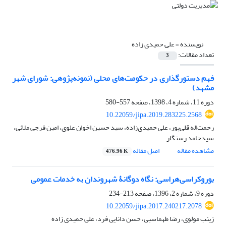
نویسنده =
علی حمیدی زاده
تعداد مقالات:
3
فهم دستورگذاری در حکومت‌های محلی (نمونه‌پژوهی: شورای شهر
مشهد)
دوره 11، شماره 4، 1398، صفحه
557-580
10.22059/jipa.2019.283225.2568
رحمت‌اله قلی‌پور، علی حمیدی‌زاده، سید حسین اخوان علوی، امین فرجی ملائی،
سیدحامد رستگار
مشاهده مقاله
اصل مقاله
476.96 K
بوروکراسی‌هراسی: نگاه دوگانۀ شهروندان به خدمات عمومی
دوره 9، شماره 2، 1396، صفحه
213-234
10.22059/jipa.2017.240217.2078
زینب مولوی، رضا طهماسبی، حسن دانایی فرد، علی حمیدی زاده