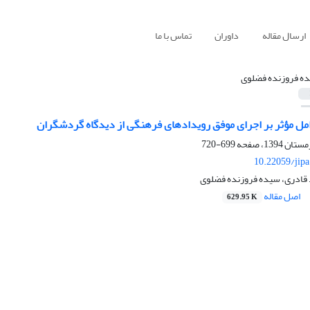
ارسال مقاله
داوران
تماس با ما
ه فروزنده فضلوی
امل مؤثر بر اجرای موفق رویدادهای فرهنگی از دیدگاه گردشگران
699-720
10.22059/jip
قادری، سیده فروزنده فضلوی
اصل مقاله
629.95 K