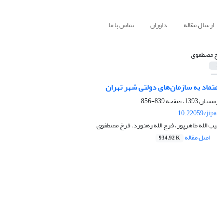
ارسال مقاله
داوران
تماس با ما
 مصطفوی
عتماد به سازمان‌های دولتی شهر تهران
839-856
10.22059/jip
بیب الله طاهرپور، فرج الله رهنورد، فرخ مصطفوی
اصل مقاله
934.92 K