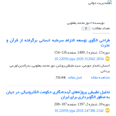
نویسنده =
نور محمد یعقوبی
تعداد مقالات:
2
طراحی الگوی توسعه التزام سرمایه انسانی برگرفته از قرآن و
عترت
دوره 13، شماره 1، 1400، صفحه
126-154
10.22059/jipa.2020.312042.2834
احسان نامدار جویمی، سیدعلیقلی روشن، نور محمد یعقوبی، بدرالدین اورعی
یزدانی
مشاهده مقاله
اصل مقاله
712.4 K
تحلیل تطبیقی پروژه‌های آینده‌نگاری حکومت الکترونیکی در جهان
به منظور الگوبرداری برای ایران
دوره 10، شماره 2، 1397، صفحه
187-208
10.22059/jipa.2018.247386.2142