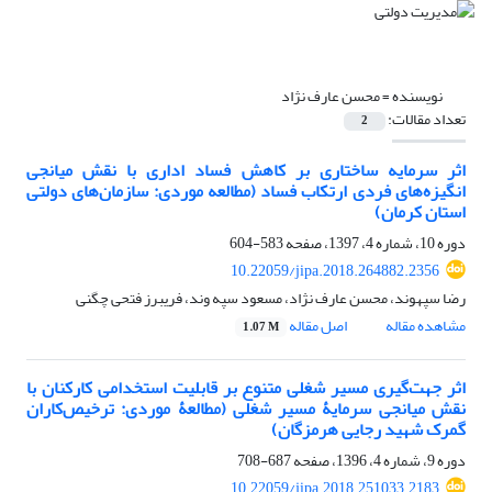
نویسنده =
محسن عارف نژاد
تعداد مقالات:
2
اثر سرمایه ساختاری بر کاهش فساد اداری با نقش میانجی
انگیزه‌های فردی ارتکاب فساد (مطالعه موردی: سازمان‌های دولتی
استان کرمان)
دوره 10، شماره 4، 1397، صفحه
583-604
10.22059/jipa.2018.264882.2356
رضا سپهوند، محسن عارف نژاد، مسعود سپه وند، فریبرز فتحی چگنی
مشاهده مقاله
اصل مقاله
1.07 M
اثر جهت‌گیری مسیر شغلی متنوع بر قابلیت استخدامی کارکنان با
نقش میانجی سرمایۀ مسیر شغلی (مطالعۀ موردی: ترخیص‌کاران
گمرک شهید رجایی هرمزگان)
دوره 9، شماره 4، 1396، صفحه
687-708
10.22059/jipa.2018.251033.2183