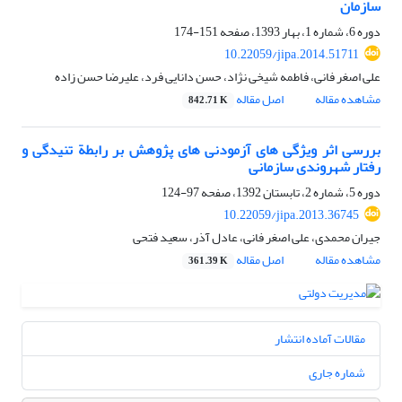
سازمان
دوره 6، شماره 1، بهار 1393، صفحه
151-174
10.22059/jipa.2014.51711
علی اصغر فانی، فاطمه شیخی نژاد، حسن دانایی فرد، علیرضا حسن زاده
مشاهده مقاله
اصل مقاله
842.71 K
بررسی اثر ویژگی های آزمودنی های پژوهش بر رابطة تنیدگی و
رفتار شهروندی سازمانی
دوره 5، شماره 2، تابستان 1392، صفحه
97-124
10.22059/jipa.2013.36745
جیران محمدی، علی اصغر فانی، عادل آذر، سعید فتحی
مشاهده مقاله
اصل مقاله
361.39 K
مقالات آماده انتشار
شماره جاری