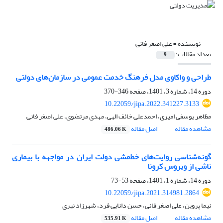
نویسنده =
علی اصغر فانی
تعداد مقالات:
9
طراحی و واکاوی مدل فرهنگ خدمت عمومی در سازمان‌های دولتی
دوره 14، شماره 3، 1401، صفحه
346-370
10.22059/jipa.2022.341227.3133
مظاهر یوسفی امیری، احمدعلی خائف الهی، مهدی مرتضوی، علی اصغر فانی
مشاهده مقاله
اصل مقاله
486.06 K
گونه‌شناسی روایت‌های خط‌مشی دولت ایران در مواجهه با بیماری
ناشی از ویروس کرونا
دوره 14، شماره 1، 1401، صفحه
53-73
10.22059/jipa.2021.314981.2864
نیما پروین، علی اصغر فانی، حسن دانایی فرد، شهرزاد نیری
مشاهده مقاله
اصل مقاله
535.91 K