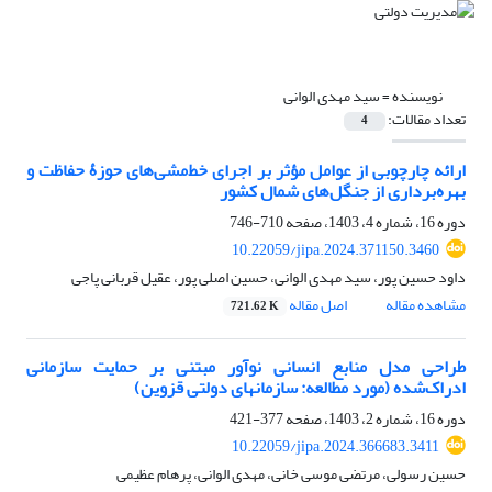
نویسنده =
سید مهدی الوانی
تعداد مقالات:
4
ارائه چارچوبی از عوامل مؤثر بر اجرای خط‌مشی‌های حوزۀ حفاظت و
بهره‌برداری از جنگل‌های شمال کشور
دوره 16، شماره 4، 1403، صفحه
710-746
10.22059/jipa.2024.371150.3460
داود حسین پور، سید مهدی الوانی، حسین اصلی پور، عقیل قربانی پاجی
مشاهده مقاله
اصل مقاله
721.62 K
طراحی مدل منابع انسانی نوآور مبتنی بر حمایت سازمانی
ادراک‌شده (مورد مطالعه: سازمان‏های دولتی قزوین)
دوره 16، شماره 2، 1403، صفحه
377-421
10.22059/jipa.2024.366683.3411
حسین رسولی، مرتضی موسی خانی، مهدی الوانی، پرهام عظیمی