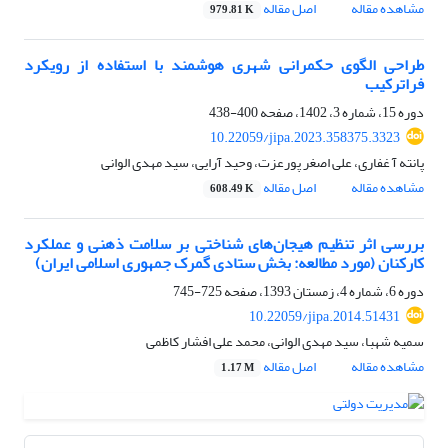
مشاهده مقاله
اصل مقاله
979.81 K
طراحی الگوی حکمرانی شهری هوشمند با استفاده از رویکرد
فراترکیب
دوره 15، شماره 3، 1402، صفحه
400-438
10.22059/jipa.2023.358375.3323
پانته آ غفاری، علی اصغر پورعزت، وحید آرایی، سید مهدی الوانی
مشاهده مقاله
اصل مقاله
608.49 K
بررسی اثر تنظیم هیجان‌های شناختی بر سلامت ذهنی و عملکرد
کارکنان (مورد مطالعه: بخش ستادی گمرک جمهوری اسلامی ایران)
دوره 6، شماره 4، زمستان 1393، صفحه
725-745
10.22059/jipa.2014.51431
سمیه شهبا، سید مهدی الوانی، محمد علی افشار کاظمی
مشاهده مقاله
اصل مقاله
1.17 M