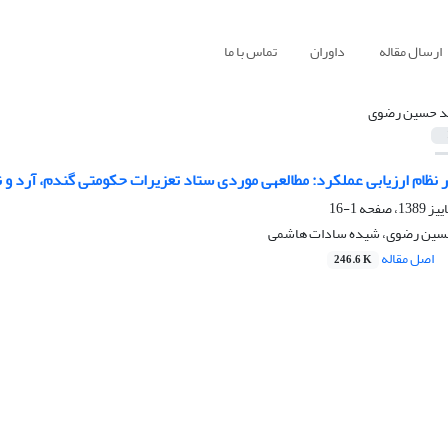
ارسال مقاله
داوران
تماس با ما
 حسین رضوی
لکرد: مطالعه‎ی‎ موردی ستاد تعزیرات حکومتی گندم، آرد و نان
1-16
 حسین رضوی، شیده سادات هاشمی
اصل مقاله
246.6 K