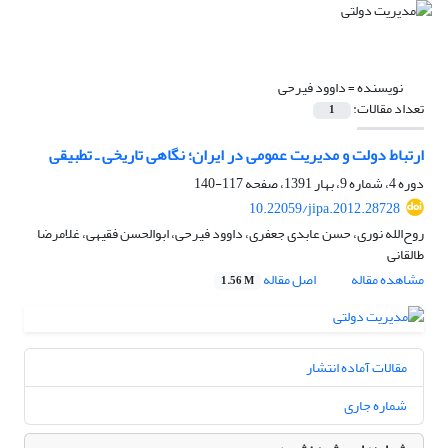
نویسنده =
داوود فیرحی
تعداد مقالات:
1
ارتباط دولت و مدیریت عمومی در ایران؛ نگاهی تاریخی ـ تطبیقی
دوره 4، شماره 9، بهار 1391، صفحه
117-140
10.22059/jipa.2012.28728
روح‌الله نوری، حسن عابدی ‌جعفری، داوود فیرحی، ابوالحسن فقیهی، غلامرضا
طالقانی
مشاهده مقاله
اصل مقاله
1.56 M
مقالات آماده انتشار
شماره جاری