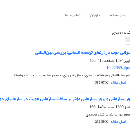
ارسال مقاله
داوران
تماس با ما
ته محمدی
انی خوب در ارتقای توسعۀ انسانی: بررسی بین‌المللی
413-436
10.22059/jip
مرضا طالقانی، فرشته محمدی، جمال فیروزی، حمیدرضا یعقوبی، حمزه خواستار
اصل مقاله
388.67 K
 سازمانی و برون سازمانی مؤثر بر ساخت سازمانی هویت در سازمان‎های دولتی
149-166
ی اصغر پورعزت، فرشته محمدی
اصل مقاله
232.59 K