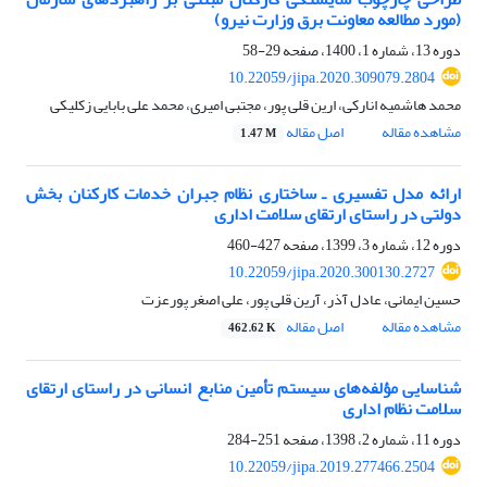
(مورد مطالعه معاونت برق وزارت نیرو)
دوره 13، شماره 1، 1400، صفحه
29-58
10.22059/jipa.2020.309079.2804
محمد هاشمیه انارکی، ارین قلی پور، مجتبی امیری، محمد علی بابایی زکلیکی
مشاهده مقاله
اصل مقاله
1.47 M
ارائه مدل تفسیری ـ ساختاری نظام جبران خدمات کارکنان بخش
دولتی در راستای ارتقای‌ سلامت اداری
دوره 12، شماره 3، 1399، صفحه
427-460
10.22059/jipa.2020.300130.2727
حسین ایمانی، عادل آذر، آرین قلی پور، علی اصغر پورعزت
مشاهده مقاله
اصل مقاله
462.62 K
شناسایی مؤلفه‌های سیستم تأمین منابع انسانی در راستای ارتقای‌
سلامت نظام اداری
دوره 11، شماره 2، 1398، صفحه
251-284
10.22059/jipa.2019.277466.2504