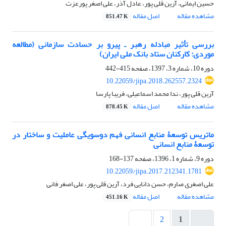
حسین ایمانی، آرین قلی پور، عادل آذر، علی اصغر پورعزت
مشاهده مقاله
اصل مقاله
851.47 K
بررسی تأثیر مبادله رهبر ـ پیرو بر حسادت سازمانی (مطالعه
موردی: کارکنان ستاد بانک ملی ایران)
دوره 10، شماره 3، 1397، صفحه
415-442
10.22059/jipa.2018.262557.2324
آرین قلی پور، ندا محمد اسماعیلی، فریبا پارسا
مشاهده مقاله
اصل مقاله
878.45 K
ماتریس توسعۀ منابع انسانی فهم دوسویگی عاملیت و ساختار در
توسعۀ منابع انسانی
دوره 9، شماره 1، 1396، صفحه
137-168
10.22059/jipa.2017.212341.1781
علی اصغری صارم، حسن دانایی فرد، آرین قلی پور، علی اصغر فانی
مشاهده مقاله
اصل مقاله
451.16 K
2
1