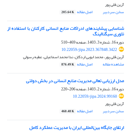
آرین قلی پور
سخن سردبیر
اصل مقاله
205.64 K
شناسایی پیشایندهای ادراکات منابع انسانی کارکنان با استفاده از
تئوری سیگنالینگ
دوره 16، شماره 3، 1403، صفحه
469-510
10.22059/jipa.2023.367848.3422
آرین قلی پور، محمد ابویی اردکان، ندا محمد اسماعیلی، عطیه رسولی
مشاهده مقاله
اصل مقاله
876.49 K
مدل ارزیابی تعالی مدیریت منابع انسانی در بخش دولتی
دوره 16، شماره 2، 1403، صفحه
206-220
10.22059/jipa.2024.99160
آرین قلی پور
سخن سردبیر
اصل مقاله
460.48 K
ارتقای جایگاه بین‌المللی ایران با مدیریت عملکرد کامل