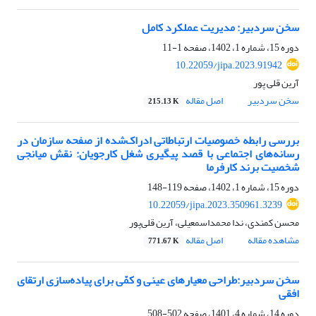
سخن سردبیر: مدیریت عملکرد کامل
دوره 15، شماره 1، 1402، صفحه
1-11
10.22059/jipa.2023.91942
آرین قلی پور
سخن سردبیر
اصل مقاله
215.13 K
بررسی رابطه خصوصیات ارتباطاتی ادراک‌شده از صفحه سازمان در
رسانه‌های اجتماعی با قصد پیگیری شغل کارجویان: نقش میانجی
شخصیت برند کارفرما
دوره 15، شماره 1، 1402، صفحه
119-148
10.22059/jipa.2023.350961.3239
محسن کمندی، ندا محمداسمعیلی، آرین قلی‌پور
مشاهده مقاله
اصل مقاله
771.67 K
سخن سردبیر:طراحی معیارهای عینی و کمّی برای پیاده‌سازی ارتقای
افقی
دوره 14، شماره 4، 1401، صفحه
502-508