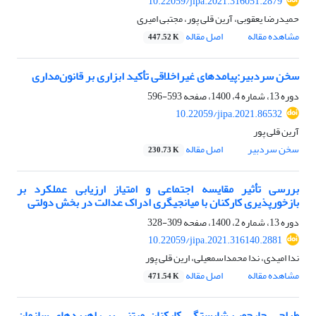
10.22059/jipa.2021.316051.2879
حمیدرضا یعقوبی، آرین قلی پور، مجتبی امیری
مشاهده مقاله
اصل مقاله
447.52 K
سخن سردبیر:پیامدهای غیراخلاقی تأکید ابزاری بر قانون‌مداری
دوره 13، شماره 4، 1400، صفحه
593-596
10.22059/jipa.2021.86532
آرین قلی پور
سخن سردبیر
اصل مقاله
230.73 K
بررسی تأثیر مقایسه اجتماعی و امتیاز ارزیابی عملکرد بر
بازخورپذیری کارکنان با میانجیگری ادراک عدالت در بخش دولتی
دوره 13، شماره 2، 1400، صفحه
309-328
10.22059/jipa.2021.316140.2881
ندا امیدی، ندا محمداسمعیلی، ارین قلی پور
مشاهده مقاله
اصل مقاله
471.54 K
طراحی چارچوب شایستگی کارکنان مبتنی بر راهبردهای سازمان