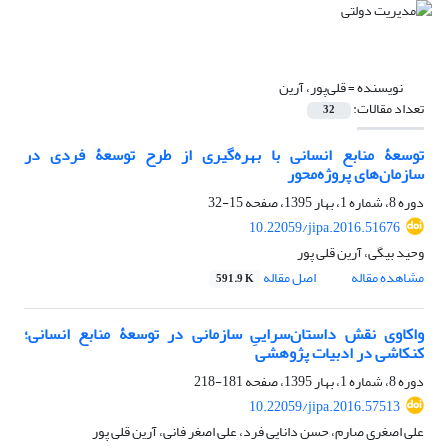
نویسنده =
قلی‌پور، آرین
تعداد مقالات:
32
توسعۀ منابع انسانی با بهره‌گیری از طرح توسعۀ فردی در
سازمان‌های پروژه‌محور
دوره 8، شماره 1، بهار 1395، صفحه
15-32
10.22059/jipa.2016.51676
وحید بیگی، آرین قلی پور
مشاهده مقاله
اصل مقاله
591.9 K
واکاوی نقش داستان‌سراییِ سازمانی در توسعۀ منابع انسانی؛
کنکاشی در ادبیات پژوهشی
دوره 8، شماره 1، بهار 1395، صفحه
181-218
10.22059/jipa.2016.57513
علی اصغری صارم، حسن دانایی فرد، علی اصغر فانی، آرین قلی پور