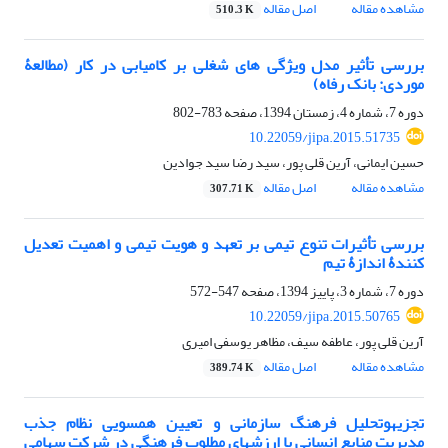
مشاهده مقاله
اصل مقاله
510.3 K
بررسی تأثیر مدل ویژگی‏ های شغلی بر کامیابی در کار (مطالعۀ
موردی: بانک رفاه)
دوره 7، شماره 4، زمستان 1394، صفحه
783-802
10.22059/jipa.2015.51735
حسین ایمانی، آرین قلی پور، سید رضا سید جوادین
مشاهده مقاله
اصل مقاله
307.71 K
بررسی تأثیرات تنوع تیمی بر تعهد و هویت تیمی و اهمیت تعدیل‏
کنندۀ اندازۀ تیم
دوره 7، شماره 3، پاییز 1394، صفحه
547-572
10.22059/jipa.2015.50765
آرین قلی پور، عاطفه سیف، مظاهر یوسفی امیری
مشاهده مقاله
اصل مقاله
389.74 K
تجزیه‎وتحلیل فرهنگ سازمانی و تعیین همسویی نظام جذب
مدیریت منابع انسانی با ارزش‏های مطلوب فرهنگی در شرکت سهامی