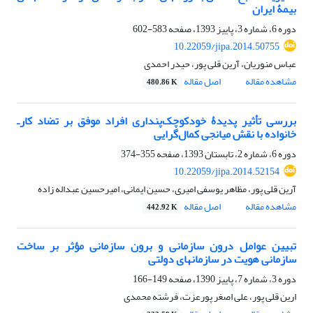
بیمۀ ایران
دوره 6، شماره 3، پاییز 1393، صفحه
583-602
10.22059/jipa.2014.50755
عباس منوریان، آرین قلی پور، حیدر احمدی
مشاهده مقاله
اصل مقاله
480.86 K
بررسی تأثیر پدیدۀ خودکوچک‌پنداری افراد موفق بر تضاد کارـ
خانواده با نقش میانجی کمال‌گرایی
دوره 6، شماره 2، تابستان 1393، صفحه
355-374
10.22059/jipa.2014.52154
آرین قلی پور، مظاهر یوسفی امیری، حسین ایمانی، امیرحسین عبداله زاده
مشاهده مقاله
اصل مقاله
442.92 K
تبیین عوامل درون سازمانی و برون سازمانی مؤثر بر ساخت
سازمانی هویت در سازمان‎های دولتی
دوره 3، شماره 7، پاییز 1390، صفحه
149-166
ارین قلی پور، علی اصغر پورعزت، فرشته محمدی