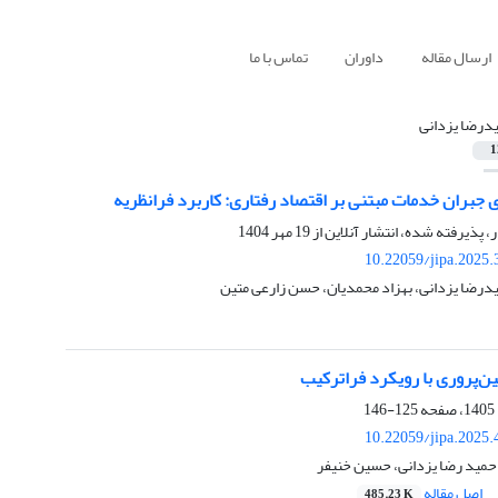
ارسال مقاله
داوران
تماس با ما
درضا یزدانی
1
ی جبران خدمات مبتنی بر اقتصاد رفتاری: کاربرد فرانظریه
ر، پذیرفته شده، انتشار آنلاین از
19 مهر 1404
10.22059/jipa.2025
درضا یزدانی، بهزاد محمدیان، حسن زارعی متین
ن‌‌‌پروری با رویکرد فراترکیب
125-146
10.22059/jipa.2025
حمید رضا یزدانی، حسین خنیفر
اصل مقاله
485.23 K