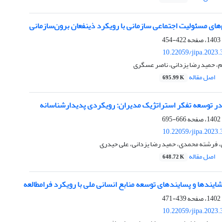
‌های مسئولیت اجتماعی سازمانی با رویکرد ذی‏نفعان برون‌سازمانی
422-454
10.22059/jipa.2023
م، حمید رضا یزدانی، ناصر عسگری
اصل مقاله
695.99 K
 در توسعه تفکر استراتژیک مدیران: رویکردی پدیدارشناسانه
666-695
10.22059/jipa.2023
ن، فرشته محمدی، حمید رضا یزدانی، علی حیدری
اصل مقاله
648.72 K
یشایندها و پسایندهای توسعه منابع انسانی ملی با رویکرد فرامطالعه
439-471
10.22059/jipa.2023