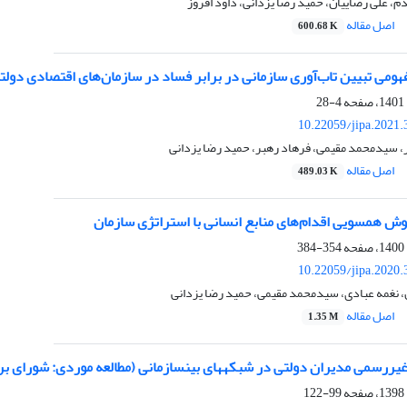
م، علی رضاییان، حمید رضا یزدانی، داود افروز
اصل مقاله
600.68 K
هومی تبیین تاب‌آوری سازمانی در برابر فساد در سازمان‌های اقتصادی دولتی
4-28
10.22059/jipa.2021
 سیدمحمد مقیمی، فرهاد رهبر، حمید رضا یزدانی
اصل مقاله
489.03 K
نی با استراتژی سازمان
354-384
10.22059/jipa.2020
، نغمه عبادی، سیدمحمد مقیمی، حمید رضا یزدانی
اصل مقاله
1.35 M
ر شبکه‎های بین‎سازمانی (مطالعه موردی: شورای برنامه‎ریزی و توسعه استان زنجان)
99-122