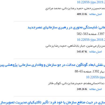
10.22059/jipa.2019
حمدحسین رحمتی، حمید رضا یزدانی، محمد مرادی
اصل مقاله
489.53 K
563-582
10.22059/jipa.2018
ن زارعی متین، جبار باباشاهی، حمید رضا یزدانی
اصل مقاله
545.07 K
 نقش ابعاد گوناگون عدالت در جو سازمان و وفاداری سازمانی: پژوهشی پیر
65-88
10.22059/jip
ندا احسانی‌مقدم، حمیدرضا یزدانی، کوکب فائز
اصل مقاله
249.26 K
ع سازمان یا خود فرد: تأثیر تاکتیک‎های مدیریت تصویرسازی رو به بالا بر رفتار شهروندی سازمانی