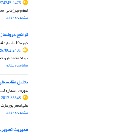
.274245.2476
اعظم میرزمانی، م
مشاهده مقاله
تواضع درون‎سازمانی: شایستگی محوری در رهبری سازمان‎های عصرجدید
دوره 10، شماره 4، 1397، صفحه
.267862.2401
بهزاد محمدیان، حس
مشاهده مقاله
تحلیل مقایسه‌ای
دوره 5، شماره 13، بهار 1392، صفحه
a.2013.35548
علی‌اصغر پورعزت، 
مشاهده مقاله
مدیریت تصویرسازی در جهت مناف